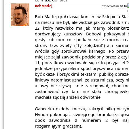
BobMarlej
2026-05-10 02:08:10
Bob Marlej grał dzisiaj koncert w Sklepie u Stas
na meczu nie był, ale widział jak zawodnik z
22, który nazwisko ma jak marny piosenkarz
dorównujący kunsztowi Bobowi pokazywał b
gesty kibicom co spotkało się z mocną rea
strony tzw. żylety ("Ty żołędziu!") a i karm
wróciła gdy sprokurował karnego. Po przerw
miejsce zajął zawodnik podzielony przez 2 czy
11, początkowo wydawało się iż to przyjaciel Is
jednakże przyjacielem spod pryszynica numer
być okazał i brzydkimi tekstami publikę obrażał
liniowy natomiast uznał, że usta milcza, oczy n
a uszy nie słyszą i nie zareagował, choć m
zastanawiać czy tam nie stała chorągiewka
machała sędzią aniżeli odwrotnie.
Ganeczka ozdobą meczu, zakręcił piłką niczy
Hyuga pokonując siwiejącego bramkarza gośc
obok zawodnika z numerem 2 był najba
rozgarniętym graczem).