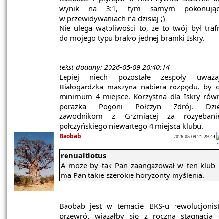
wynik na 3:1, tym samym pokonują
w przewidywaniach na dzisiaj ;)
Nie ulega wątpliwości to, że to twój był traf
do mojego typu brakło jednej bramki Iskry.
tekst dodany: 2026-05-09 20:40:14
Lepiej niech pozostałe zespoły uważa
Białogardzka maszyna nabiera rozpędu, by o
minimum 4 miejsce. Korzystna dla Iskry równ
porażka Pogoni Połczyn Zdrój. Dzię
zawodnikom z Grzmiącej za rozyebani
połczyńskiego niewartego 4 miejsca klubu.
Baobab
2026-05-09 21:29:44
renualtlotus
A może by tak Pan zaangażował w ten klub 
ma Pan takie szerokie horyzonty myślenia.
Baobab jest w temacie BKS-u rewolucjonis
przewrót wiązałby się z roczną stagnacją 