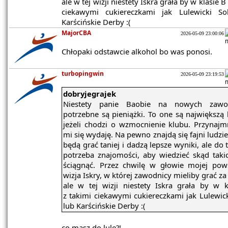
ale w tej wizji niestety Iskra grała by w klasie B
ciekawymi cukiereczkami jak Lulewicki So
Karścińskie Derby :(
MajorCBA
2026-05-09 23:00:06
Chłopaki odstawcie alkohol bo was ponosi.
turbopingwin
2026-05-09 23:19:53
dobryjegrajek
Niestety panie Baobie na nowych zawo
potrzebne są pieniążki. To one są największą 
jeżeli chodzi o wzmocnienie klubu. Przynajmn
mi się wydaję. Na pewno znajdą się fajni ludzie
będą grać taniej i dadzą lepsze wyniki, ale do 
potrzeba znajomości, aby wiedzieć skąd takic
ściągnąć. Przez chwilę w głowie mojej pow
wizja Iskry, w której zawodnicy mieliby grać z
ale w tej wizji niestety Iskra grała by w k
z takimi ciekawymi cukiereczkami jak Lulewic
lub Karścińskie Derby :(
co masz do lule?!