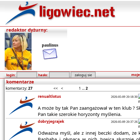
redaktor dyżurny:
paulinus
moje
login:
hasło:
komentarze
komentarzy:
27
<<
<
1
...
2
renualtlotus
2026-05-09 20:18:30
A może by tak Pan zaangażował w ten klub ? 
Pan takie szerokie horyzonty myślenia.
dobryjegrajek
2026-05-09 20:37:26
Odważna myśl, ale z innej beczki dodam, że 
Baobaba i płynąca w nich żywica słusznie o