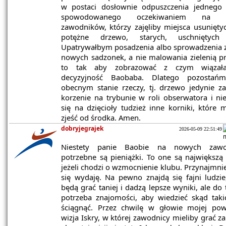
w postaci dosłownie odpuszczenia jednego 
spowodowanego oczekiwaniem na 
zawodników, którzy zajęliby miejsca usunięty
potężne drzewo, starych, uschniętych 
Upatrywałbym posadzenia albo sprowadzenia 
nowych sadzonek, a nie malowania zielenią p
to tak aby zobrazować z czym wiązała
decyzyjność Baobaba. Dlatego pozostań
obecnym stanie rzeczy, tj. drzewo jedynie z
korzenie na trybunie w roli obserwatora i ni
się na dzięcioły tudzież inne korniki, które
zjeść od środka. Amen.
dobryjegrajek
2026-05-09 22:51:49
Niestety panie Baobie na nowych zawo
potrzebne są pieniążki. To one są największą 
jeżeli chodzi o wzmocnienie klubu. Przynajmnie
się wydaję. Na pewno znajdą się fajni ludzie
będą grać taniej i dadzą lepsze wyniki, ale do 
potrzeba znajomości, aby wiedzieć skąd taki
ściągnąć. Przez chwilę w głowie mojej pow
wizja Iskry, w której zawodnicy mieliby grać z